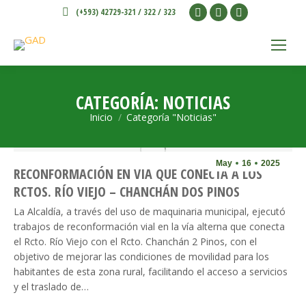
Facebook
X
Instagram
(+593) 42729-321 / 322 / 323
page
page
page
opens
opens
opens
in
in
in
new
new
new
CATEGORÍA:
NOTICIAS
window
window
window
Inicio
Categoría "Noticias"
Estás aquí:
May
16
2025
RECONFORMACIÓN EN VIA QUE CONECTA A LOS
RCTOS. RÍO VIEJO – CHANCHÁN DOS PINOS
La Alcaldía, a través del uso de maquinaria municipal, ejecutó
trabajos de reconformación vial en la vía alterna que conecta
el Rcto. Río Viejo con el Rcto. Chanchán 2 Pinos, con el
objetivo de mejorar las condiciones de movilidad para los
habitantes de esta zona rural, facilitando el acceso a servicios
y el traslado de…