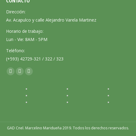
CONTACTO
Dirección:
Av. Acapulco y calle Alejandro Varela Martinez
Horario de trabajo:
Lun - Vie: 8AM - 5PM
Teléfono:
(+593) 42729-321 / 322 / 323
Encuéntranos en:
Facebook
X
Instagram
page
page
page
opens
opens
opens
in
in
in
new
new
new
window
window
window
GAD Cnel. Marcelino Maridueña 2019. Todos los derechos reservados.