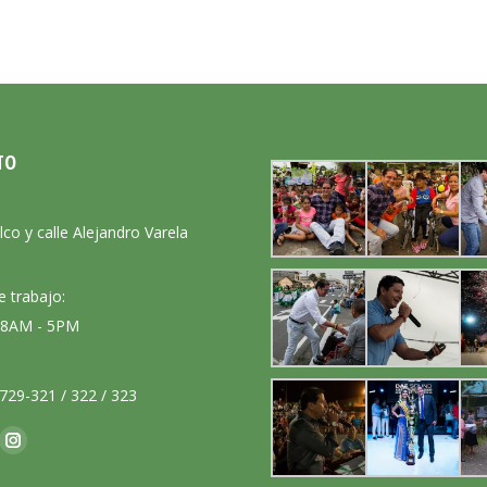
TO
:
lco y calle Alejandro Varela
e trabajo:
: 8AM - 5PM
729-321 / 322 / 323
nos en: