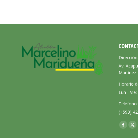
CONTAC
Dirección
Av. Acapu
Martinez
Horario d
Lun - Vie
Teléfono:
(+593) 42
Encuéntra
Facebo
X
page
pa