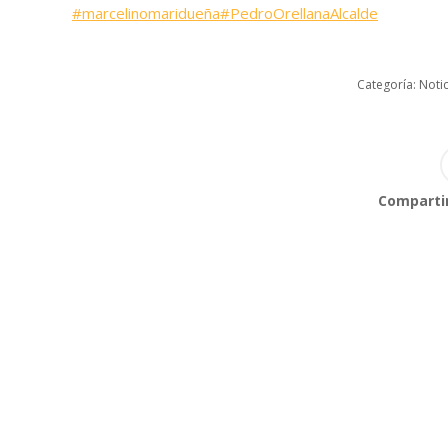
#marcelinomaridueña
#PedroOrellanaAlcalde
Categoría:
Notic
Compartir