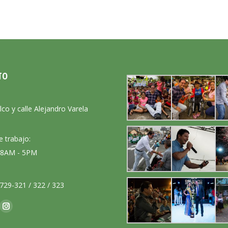
TO
:
lco y calle Alejandro Varela
e trabajo:
: 8AM - 5PM
729-321 / 322 / 323
nos en:
ok
Instagram
ge
page