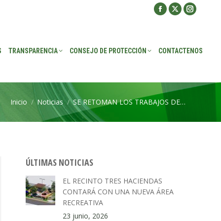
Facebook
X
Instagra
ROTECCIÓN
CONTACTENOS
page
page
page
opens
opens
opens
S
TRANSPARENCIA
CONSEJO DE PROTECCIÓN
CONTACTENOS
in
in
in
new
new
new
window
window
window
Inicio
Noticias
SE RETOMAN LOS TRABAJOS DE…
Estás aquí:
ÚLTIMAS NOTICIAS
EL RECINTO TRES HACIENDAS
CONTARÁ CON UNA NUEVA ÁREA
RECREATIVA
23 junio, 2026