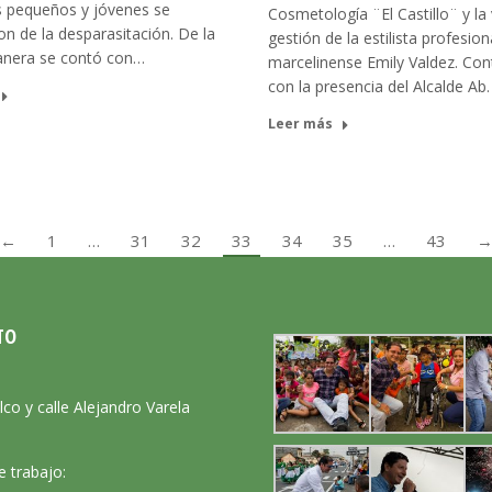
s pequeños y jóvenes se
Cosmetología ¨El Castillo¨ y la 
on de la desparasitación. De la
gestión de la estilista profesion
nera se contó con…
marcelinense Emily Valdez. Co
con la presencia del Alcalde Ab
Leer más
←
1
…
31
32
33
34
35
…
43
TO
:
lco y calle Alejandro Varela
e trabajo: