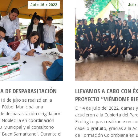
Jul
16
2022
Jul
A DE DESPARASITACIÓN
LLEVAMOS A CABO CON ÉX
PROYECTO “VIÉNDOME BI
16 de julio se realizó en la
 Fútbol Municipal una
El 14 de julio del 2022, damas y
e desparasitación dirigida por
acudieron a la Cubierta del Par
lo Noblecilla en coordinación
Ecológico para realizarse un co
 Municipal y el consultorio
cabello gratuito, gracias a la 
l Buen Samaritano”. Durante el
de Formación Colombiana en B