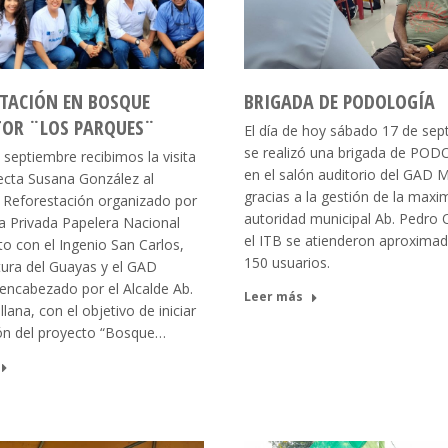
TACIÓN EN BOSQUE
BRIGADA DE PODOLOGÍA
TOR ¨LOS PARQUES¨
El día de hoy sábado 17 de sep
se realizó una brigada de PO
septiembre recibimos la visita
en el salón auditorio del GAD M
fecta Susana González al
gracias a la gestión de la maxi
 Reforestación organizado por
autoridad municipal Ab. Pedro O
a Privada Papelera Nacional
el ITB se atienderon aproxim
o con el Ingenio San Carlos,
150 usuarios.
tura del Guayas y el GAD
 encabezado por el Alcalde Ab.
Leer más
lana, con el objetivo de iniciar
ión del proyecto “Bosque…