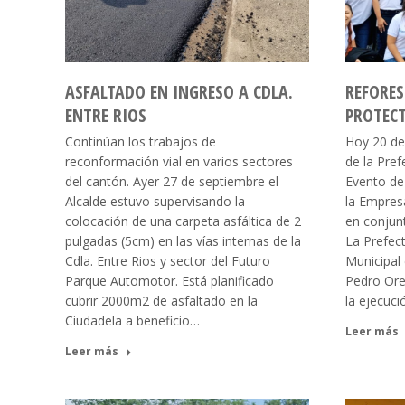
ASFALTADO EN INGRESO A CDLA.
REFORES
ENTRE RIOS
PROTEC
Continúan los trabajos de
Hoy 20 de 
reconformación vial en varios sectores
de la Pre
del cantón. Ayer 27 de septiembre el
Evento de
Alcalde estuvo supervisando la
la Empres
colocación de una carpeta asfáltica de 2
en conjunt
pulgadas (5cm) en las vías internas de la
La Prefec
Cdla. Entre Rios y sector del Futuro
Municipal
Parque Automotor. Está planificado
Pedro Orel
cubrir 2000m2 de asfaltado en la
la ejecuc
Ciudadela a beneficio…
Leer más
Leer más