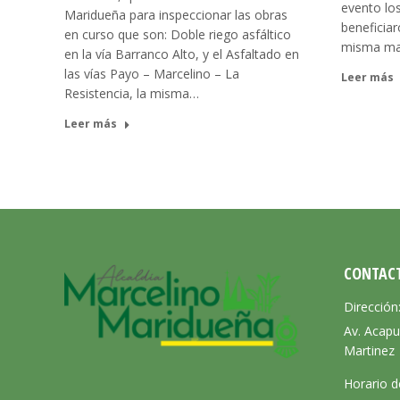
evento lo
Maridueña para inspeccionar las obras
beneficiar
en curso que son: Doble riego asfáltico
misma ma
en la vía Barranco Alto, y el Asfaltado en
las vías Payo – Marcelino – La
Leer más
Resistencia, la misma…
Leer más
CONTAC
Dirección
Av. Acapu
Martinez
Horario d