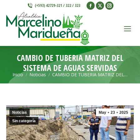
Facebook
X
Instagram
(+593) 42729-321 / 322 / 323
page
page
page
opens
opens
opens
in
in
in
new
new
new
window
window
window
CAMBIO DE TUBERIA MATRIZ DEL
SISTEMA DE AGUAS SERVIDAS
Inicio
Noticias
CAMBIO DE TUBERIA MATRIZ DEL…
Estás aquí:
Noticias
May
23
2025
Sin categoría