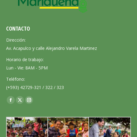
CONTACTO
Dirección:
Av. Acapulco y calle Alejandro Varela Martinez
Horario de trabajo:
Lun - Vie: 8AM - 5PM
Teléfono:
(+593) 42729-321 / 322 / 323
Encuéntranos en:
Facebook
X
Instagram
page
page
page
opens
opens
opens
in
in
in
new
new
new