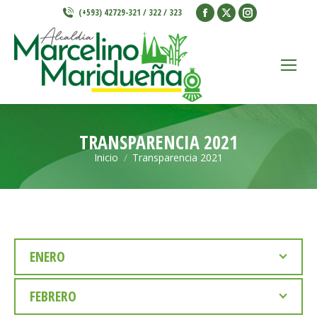
Facebook
X
Instagram
(+593) 42729-321 / 322 / 323
page
page
page
opens
opens
opens
in
in
in
new
new
new
window
window
window
TRANSPARENCIA 2021
Inicio
Transparencia 2021
Estás aquí:
ENERO
FEBRERO