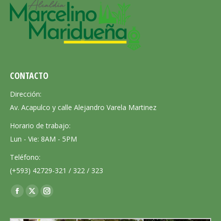
CONTACTO
Dirección:
Av. Acapulco y calle Alejandro Varela Martinez
Horario de trabajo:
Lun - Vie: 8AM - 5PM
Teléfono:
(+593) 42729-321 / 322 / 323
Encuéntranos en:
Facebook
X
Instagram
page
page
page