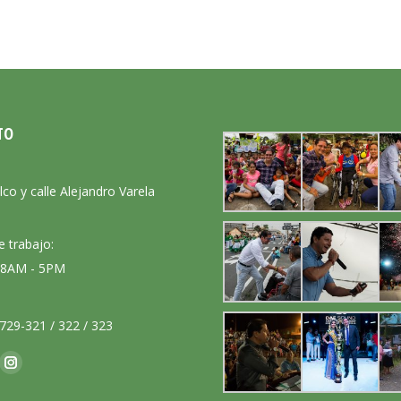
TO
:
lco y calle Alejandro Varela
e trabajo:
: 8AM - 5PM
729-321 / 322 / 323
nos en:
ok
Instagram
ge
page