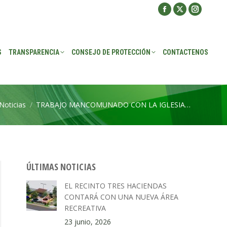
Facebook
X
Instagra
ROTECCIÓN
CONTACTENOS
page
page
page
opens
opens
opens
S
TRANSPARENCIA
CONSEJO DE PROTECCIÓN
CONTACTENOS
in
in
in
new
new
new
window
window
window
Noticias
TRABAJO MANCOMUNADO CON LA IGLESIA…
uí:
ÚLTIMAS NOTICIAS
EL RECINTO TRES HACIENDAS
CONTARÁ CON UNA NUEVA ÁREA
RECREATIVA
23 junio, 2026