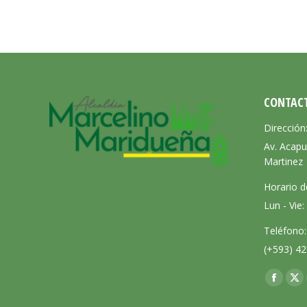
CONTAC
Dirección
Av. Acapu
Martinez
Horario d
Lun - Vie
Teléfono:
(+593) 42
Encuéntra
Facebo
X
page
pa