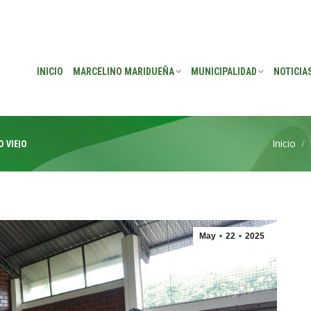
EÑA
MUNICIPALIDAD
NOTICIAS
TRANSPARENCIA
CONSEJO DE P
INICIO
MARCELINO MARIDUEÑA
MUNICIPALIDAD
NOTICIA
 VIEJO
Inicio
Estás aq
May
22
2025