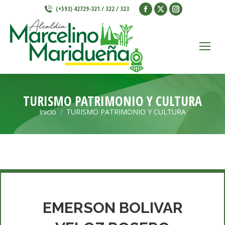
Facebook
X
Instagram
(+593) 42729-321 / 322 / 323
page
page
page
opens
opens
opens
in
in
in
new
new
new
window
window
window
TURISMO PATRIMONIO Y CULTURA
Inicio
TURISMO PATRIMONIO Y CULTURA
Estás aquí:
EMERSON BOLIVAR