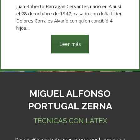
Juan Roberto Barragán Cervantes nació en Alausí
el 28 de octubre de 1947, casado con doña Líder
Dolores Corrales Alvario con quien concibió 4
hijos…
Leer más
MIGUEL ALFONSO
PORTUGAL ZERNA
TÉCNICAS CON LÁTEX
Desde niño mostraba gran interés por la música de