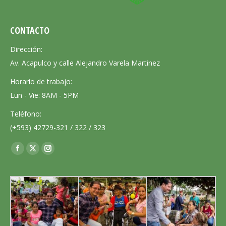
CONTACTO
Dirección:
Av. Acapulco y calle Alejandro Varela Martinez
Horario de trabajo:
Lun - Vie: 8AM - 5PM
Teléfono:
(+593) 42729-321 / 322 / 323
Encuéntranos en:
Facebook
X
Instagram
page
page
page
opens
opens
opens
in
in
in
new
new
new
window
window
window