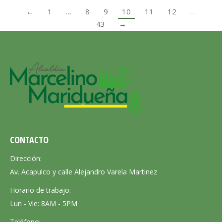
←
1
…
8
9
10
11
12
…
43
→
CONTACTO
Dirección:
Av. Acapulco y calle Alejandro Varela Martinez
Horario de trabajo:
Lun - Vie: 8AM - 5PM
Teléfono: