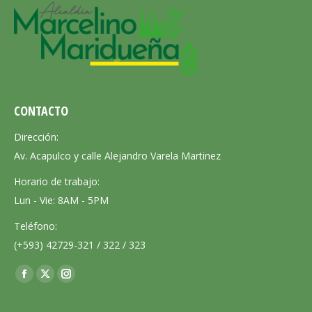
CONTACTO
Dirección:
Av. Acapulco y calle Alejandro Varela Martinez
Horario de trabajo:
Lun - Vie: 8AM - 5PM
Teléfono:
(+593) 42729-321 / 322 / 323
Encuéntranos en:
Facebook
X
Instagram
page
page
page