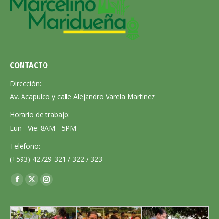
CONTACTO
Dirección:
Av. Acapulco y calle Alejandro Varela Martinez
Horario de trabajo:
Lun - Vie: 8AM - 5PM
Teléfono:
(+593) 42729-321 / 322 / 323
Encuéntranos en:
Facebook
X
Instagram
page
page
page
opens
opens
opens