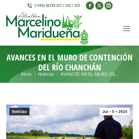
Facebook
X
Instagram
(+593) 42729-321 / 322 / 323
page
page
page
opens
opens
opens
in
in
in
new
new
new
window
window
window
AVANCES EN EL MURO DE CONTENCIÓN
DEL RÍO CHANCHÁN
Inicio
Noticias
AVANCES EN EL MURO DE…
Estás aquí:
Noticias
Jul
5
2024