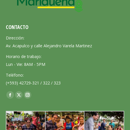
CONTACTO
Dirección:
Av. Acapulco y calle Alejandro Varela Martinez
Horario de trabajo:
Lun - Vie: 8AM - 5PM
Teléfono:
(+593) 42729-321 / 322 / 323
Encuéntranos en:
Facebook
X
Instagram
page
page
page
opens
opens
opens
in
in
in
new
new
new