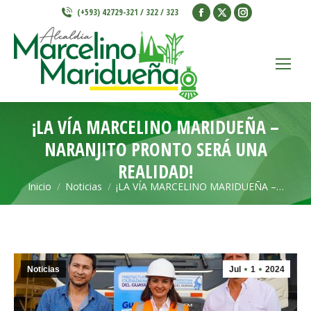
Facebook
X
Instagram
(+593) 42729-321 / 322 / 323
page
page
page
opens
opens
opens
in
in
in
new
new
new
window
window
window
¡LA VÍA MARCELINO MARIDUEÑA –
NARANJITO PRONTO SERÁ UNA
REALIDAD!
Inicio
Noticias
¡LA VÍA MARCELINO MARIDUEÑA –…
Estás aquí:
Noticias
Jul
1
2024