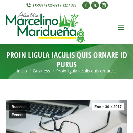
Facebook
X
Instagram
(+593) 42729-321 / 322 / 323
page
page
page
opens
opens
opens
in
in
in
new
new
new
window
window
window
PROIN LIGULA IACULIS QUIS ORNARE ID
PURUS
Inicio
Business
Proin ligula iaculis quis ornare…
Estás aquí:
Business
Ene
30
2017
Events