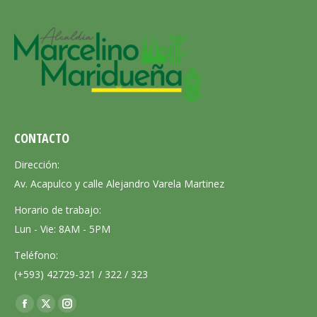
CONTACTO
Dirección:
Av. Acapulco y calle Alejandro Varela Martinez
Horario de trabajo:
Lun - Vie: 8AM - 5PM
Teléfono:
(+593) 42729-321 / 322 / 323
Encuéntranos en:
Facebook
X
Instagram