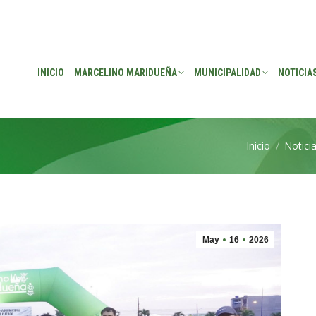
EÑA
MUNICIPALIDAD
NOTICIAS
TRANSPARENCIA
CONSEJO DE P
INICIO
MARCELINO MARIDUEÑA
MUNICIPALIDAD
NOTICIA
Inicio
Notici
Estás aquí:
May
16
2026