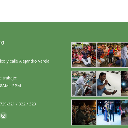
TO
:
lco y calle Alejandro Varela
e trabajo:
: 8AM - 5PM
729-321 / 322 / 323
nos en:
ok
Instagram
ge
page