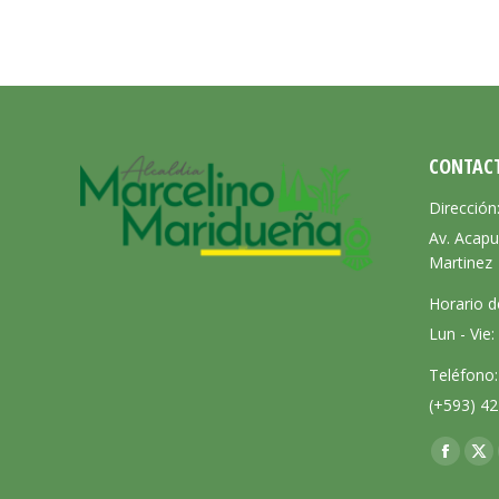
CONTAC
Dirección
Av. Acapu
Martinez
Horario d
Lun - Vie
Teléfono:
(+593) 42
Encuéntra
Facebo
X
page
pa