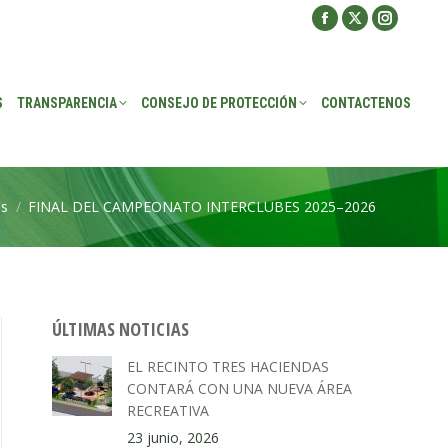
Facebook
X
Instagra
ROTECCIÓN
CONTACTENOS
page
page
page
opens
opens
opens
S
TRANSPARENCIA
CONSEJO DE PROTECCIÓN
CONTACTENOS
in
in
in
new
new
new
window
window
window
as
FINAL DEL CAMPEONATO INTERCLUBES 2025–2026
ÚLTIMAS NOTICIAS
EL RECINTO TRES HACIENDAS
CONTARÁ CON UNA NUEVA ÁREA
RECREATIVA
23 junio, 2026