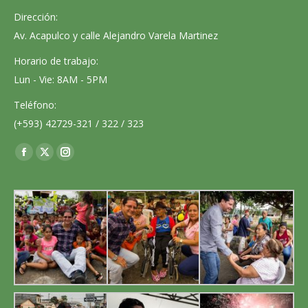
Dirección:
Av. Acapulco y calle Alejandro Varela Martinez
Horario de trabajo:
Lun - Vie: 8AM - 5PM
Teléfono:
(+593) 42729-321 / 322 / 323
Encuéntranos en:
Facebook
X
Instagram
page
page
page
opens
opens
opens
in
in
in
new
new
new
window
window
window