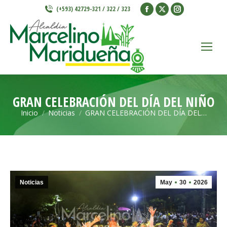
Facebook
X
Instagram
(+593) 42729-321 / 322 / 323
page
page
page
opens
opens
opens
in
in
in
new
new
new
window
window
window
GRAN CELEBRACIÓN DEL DÍA DEL NIÑO
Inicio
Noticias
GRAN CELEBRACIÓN DEL DÍA DEL…
Estás aquí:
Noticias
May
30
2026