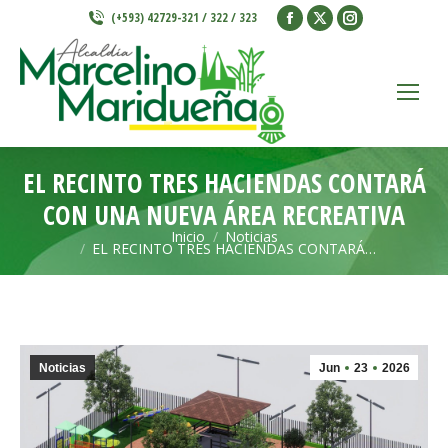
Facebook
X
Instagram
(+593) 42729-321 / 322 / 323
page
page
page
opens
opens
opens
in
in
in
new
new
new
window
window
window
EL RECINTO TRES HACIENDAS CONTARÁ
CON UNA NUEVA ÁREA RECREATIVA
Inicio
Noticias
Estás aquí:
EL RECINTO TRES HACIENDAS CONTARÁ…
Noticias
Jun
23
2026