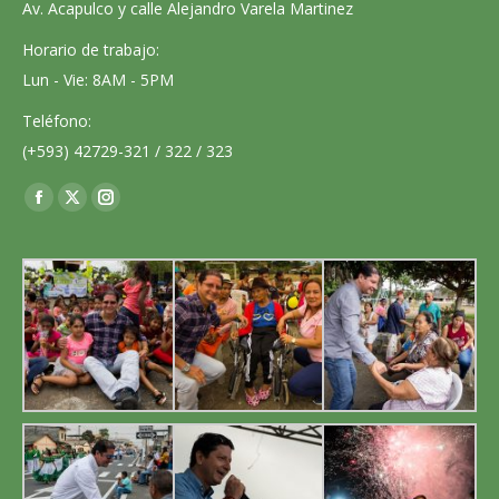
Av. Acapulco y calle Alejandro Varela Martinez
Horario de trabajo:
Lun - Vie: 8AM - 5PM
Teléfono:
(+593) 42729-321 / 322 / 323
Encuéntranos en:
Facebook
X
Instagram
page
page
page
opens
opens
opens
in
in
in
new
new
new
window
window
window