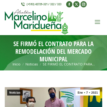
Facebook
X
Instagram
(+593) 42729-321 / 322 / 323
page
page
page
opens
opens
opens
in
in
in
new
new
new
window
window
window
SE FIRMÓ EL CONTRATO PARA LA
REMODELACIÓN DEL MERCADO
MUNICIPAL
Inicio
Noticias
SE FIRMÓ EL CONTRATO PARA…
Estás aquí:
Noticias
Ene
7
2021