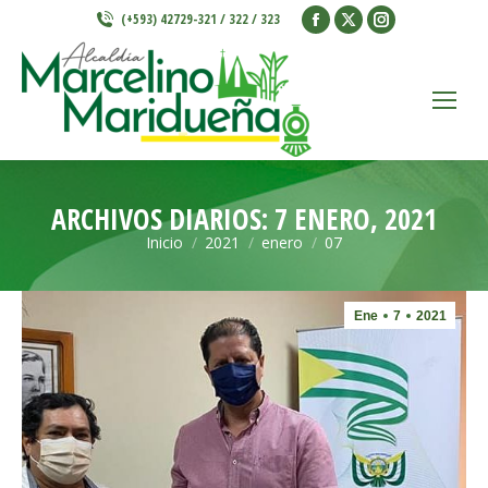
Facebook
X
Instagram
(+593) 42729-321 / 322 / 323
page
page
page
opens
opens
opens
in
in
in
new
new
new
window
window
window
ARCHIVOS DIARIOS:
7 ENERO, 2021
Inicio
2021
enero
07
Estás aquí:
Ene
7
2021