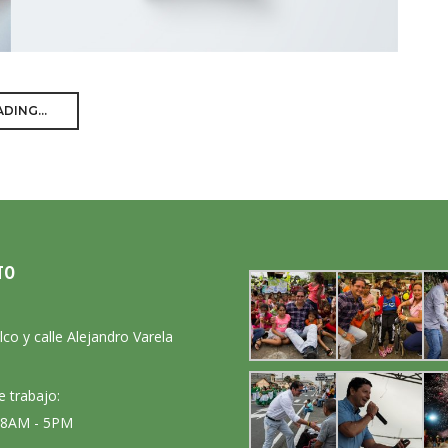
DING...
TO
:
lco y calle Alejandro Varela
e trabajo:
: 8AM - 5PM