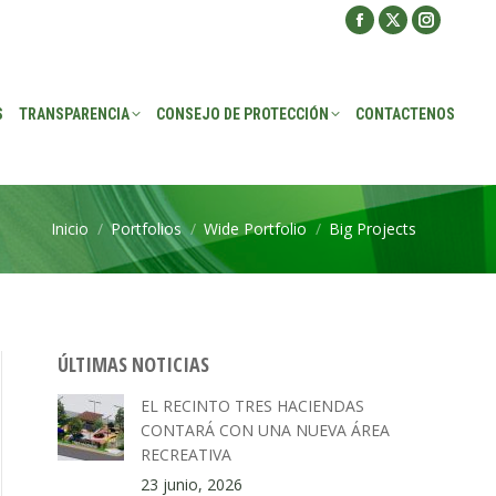
Facebook
X
Instagra
ROTECCIÓN
CONTACTENOS
page
page
page
opens
opens
opens
S
TRANSPARENCIA
CONSEJO DE PROTECCIÓN
CONTACTENOS
in
in
in
new
new
new
window
window
window
Inicio
Portfolios
Wide Portfolio
Big Projects
Estás aquí:
ÚLTIMAS NOTICIAS
EL RECINTO TRES HACIENDAS
CONTARÁ CON UNA NUEVA ÁREA
RECREATIVA
23 junio, 2026