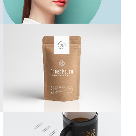
Paper Packaging
by GraphicBurger
Paper And Coffee