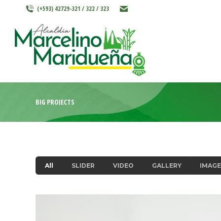
(+593) 42729-321 / 322 / 323
INICIO
MARCELINO MARIDU
BIG PROJECTS
All
SLIDER
VIDEO
GALLERY
IMAGE