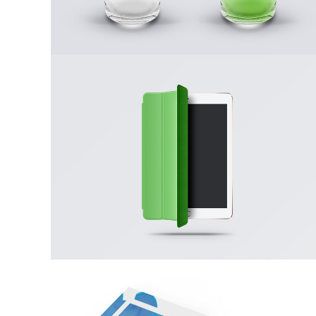
Fresh Imperio
Theme
Wordpress / Photoshop
Business Card