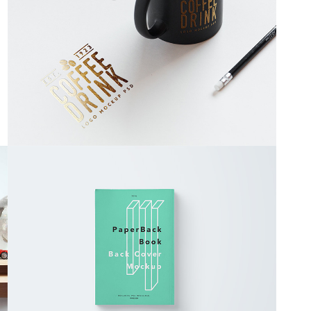
Cup
Mockup / Photoshop
Book Cover
Pagination / InDesign