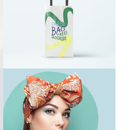
Paper Bag
Client Envato
Colors in a Girl
Photography / Photoshop