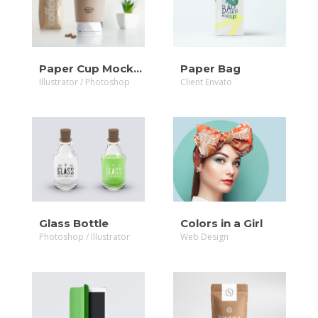
VIDEO
ZOOM
Paper Cup Mockup
Paper Bag
Illustrator / Photoshop
Client Envato
MORE
MORE
ZOOM
ZOOM
Glass Bottle
Colors in a Girl
Photoshop / Illustrator
Web Design
MORE
MORE