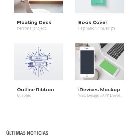
ZOOM
Floating Desk
Book Cover
Personal project
Pagination / InDesign
MORE
MORE
ZOOM
ZOOM
Outline Ribbon
iDevices Mockup
Graphic
Web Design / APP Development
ÚLTIMAS NOTICIAS