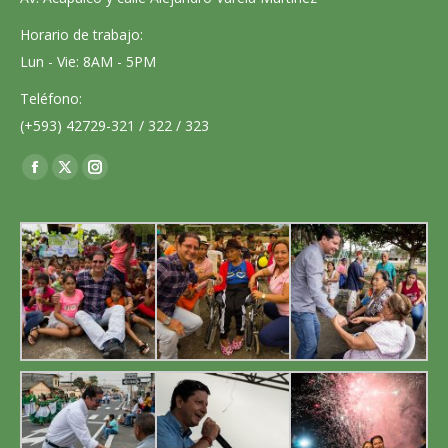
Horario de trabajo:
Lun - Vie: 8AM - 5PM
Teléfono:
(+593) 42729-321 / 322 / 323
Encuéntranos en:
Facebook
X
Instagram
page
page
page
opens
opens
opens
in
in
in
new
new
new
window
window
window