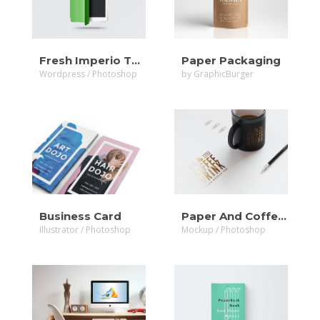
ZOOM
Fresh Imperio Theme
Paper Packaging
Wordpress / Photoshop
by GraphicBurger
Business Card
Paper And Coffee Cup
Illustrator / Photoshop
Mockup / Photoshop
MORE