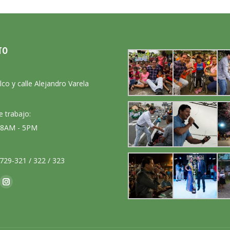
TO
:
lco y calle Alejandro Varela
e trabajo:
: 8AM - 5PM
729-321 / 322 / 323
nos en:
ok
Instagram
ge
page
ens
opens
in