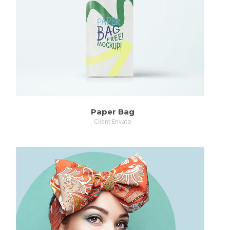
ZOOM
MORE
Paper Bag
Client Envato
ZOOM
MORE