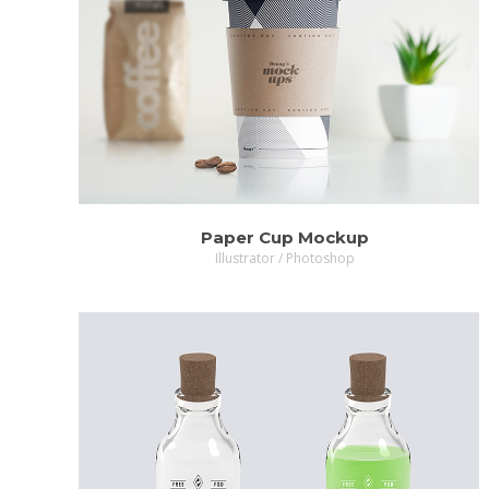
VIDEO
MORE
Paper Cup Mockup
Illustrator / Photoshop
ZOOM
MORE