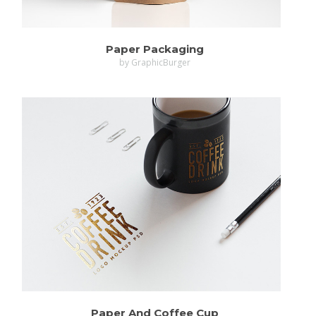
Paper Packaging
by GraphicBurger
Paper And Coffee Cup