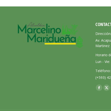
CONTAC
Dirección
Av. Acapu
Martinez
Horario d
Lun - Vie
Teléfono:
(+593) 42
Encuéntra
Facebo
X
page
pa
opens
op
in
in