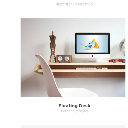
Illustrator / Photoshop
ZOOM
MORE
Floating Desk
Personal project