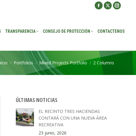
Facebook
X
Instagra
ROTECCIÓN
CONTACTENOS
page
page
page
opens
opens
opens
S
TRANSPARENCIA
CONSEJO DE PROTECCIÓN
CONTACTENOS
in
in
in
new
new
new
window
window
window
nicio
Portfolios
Mixed Projects Portfolio
2 Columns
stás aquí:
ÚLTIMAS NOTICIAS
EL RECINTO TRES HACIENDAS
CONTARÁ CON UNA NUEVA ÁREA
RECREATIVA
23 junio, 2026