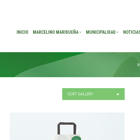
EÑA
MUNICIPALIDAD
NOTICIAS
TRANSPARENCIA
CONSEJO DE P
INICIO
MARCELINO MARIDUEÑA
MUNICIPALIDAD
NOTICIA
I
E
SORT GALLERY