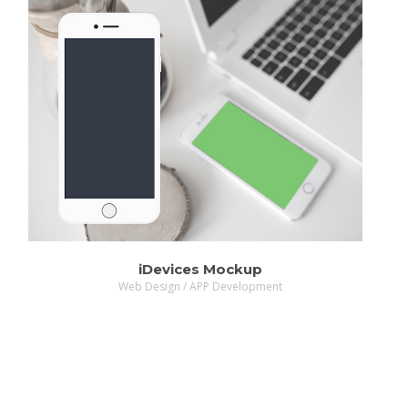
ZOOM
MORE
iDevices Mockup
Web Design / APP Development