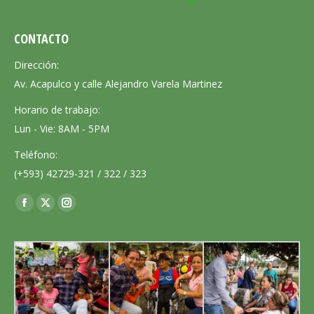
CONTACTO
Dirección:
Av. Acapulco y calle Alejandro Varela Martinez
Horario de trabajo:
Lun - Vie: 8AM - 5PM
Teléfono:
(+593) 42729-321 / 322 / 323
Encuéntranos en:
Facebook
X
Instagram
page
page
page
opens
opens
opens
in
in
in
new
new
new
window
window
window