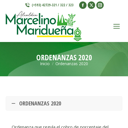
Facebook
X
Instagram
(+593) 42729-321 / 322 / 323
page
page
page
opens
opens
opens
in
in
in
new
new
new
window
window
window
ORDENANZAS 2020
Inicio
Ordenanzas 2020
Estás aquí:
ORDENANZAS 2020
Ordenanza que regula el cobro de porcentaje del