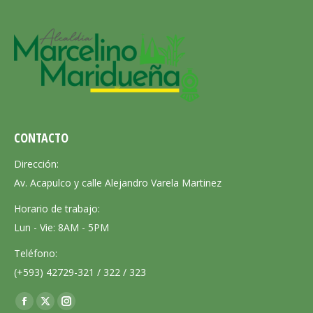
CONTACTO
Dirección:
Av. Acapulco y calle Alejandro Varela Martinez
Horario de trabajo:
Lun - Vie: 8AM - 5PM
Teléfono:
(+593) 42729-321 / 322 / 323
Encuéntranos en:
Facebook
X
Instagram