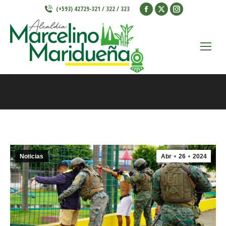
(+593) 42729-321 / 322 / 323
Estás aquí:
Noticias
Abr
26
2024