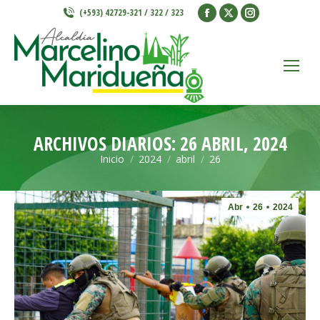
Facebook
X
Instagram
(+593) 42729-321 / 322 / 323
page
page
page
opens
opens
opens
in
in
in
new
new
new
window
window
window
ARCHIVOS DIARIOS:
26 ABRIL, 2024
Inicio
2024
abril
26
Estás aquí:
Abr
26
2024