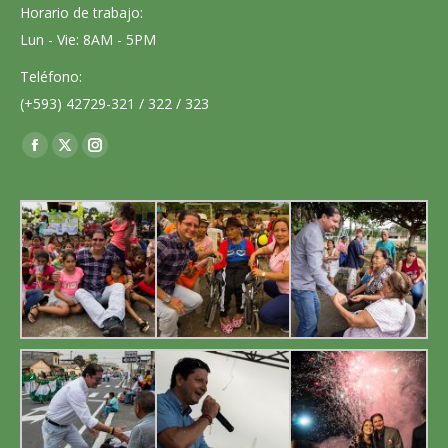
Horario de trabajo:
Lun - Vie: 8AM - 5PM
Teléfono:
(+593) 42729-321 / 322 / 323
Encuéntranos en:
Facebook
X
Instagram
page
page
page
opens
opens
opens
in
in
in
new
new
new
window
window
window