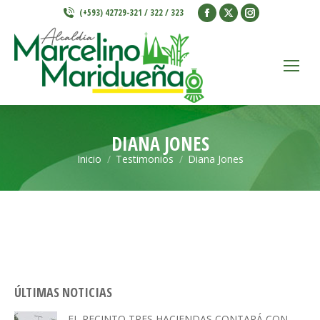
Facebook
X
Instagram
(+593) 42729-321 / 322 / 323
page
page
page
opens
opens
opens
in
in
in
new
new
new
window
window
window
DIANA JONES
Inicio
Testimonios
Diana Jones
Estás aquí:
ÚLTIMAS NOTICIAS
EL RECINTO TRES HACIENDAS CONTARÁ CON