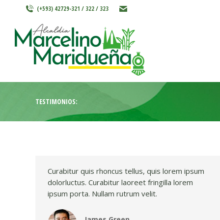
(+593) 42729-321 / 322 / 323
INICIO
MARCELINO MARIDU
TESTIMONIOS:
Curabitur quis rhoncus tellus, quis lorem ipsum
dolorluctus. Curabitur laoreet fringilla lorem
ipsum porta. Nullam rutrum velit.
James Green