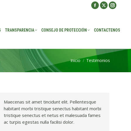
Facebook
X
Instagra
ROTECCIÓN
CONTACTENOS
page
page
page
opens
opens
opens
S
TRANSPARENCIA
CONSEJO DE PROTECCIÓN
CONTACTENOS
in
in
in
new
new
new
window
window
window
Inicio
Testimonios
Estás aquí:
Maecenas sit amet tincidunt elit. Pellentesque
habitant morbi tristique senectus habitant morbi
tristique senectus et netus et malesuada fames
ac turpis egestas nulla facilisi dolor.