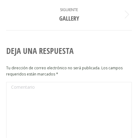
NAVEGACIÓN
SIGUIENTE
ENTRE
GALLERY
Álbum
siguiente:
ÁLBUMES
DEJA UNA RESPUESTA
Tu dirección de correo electrónico no será publicada. Los campos
requeridos están marcados
*
Comentario