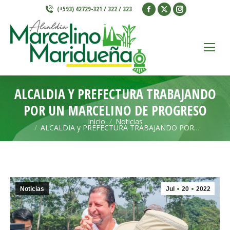
Facebook
X
Instagram
(+593) 42729-321 / 322 / 323
page
page
page
opens
opens
opens
in
in
in
new
new
new
window
window
window
ALCALDIA Y PREFECTURA TRABAJANDO
POR UN MARCELINO DE PROGRESO
Inicio
Noticias
Estás aquí:
ALCALDIA y PREFECTURA TRABAJANDO POR…
Noticias
Jul
20
2022