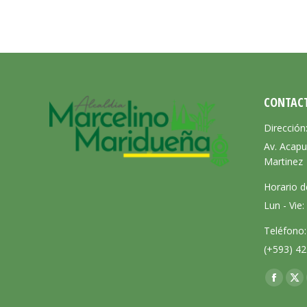
CONTAC
Dirección
Av. Acapu
Martinez
Horario d
Lun - Vie
Teléfono:
(+593) 42
Encuéntra
Facebo
X
page
pa