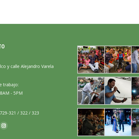
TO
:
lco y calle Alejandro Varela
e trabajo:
: 8AM - 5PM
729-321 / 322 / 323
nos en:
ok
Instagram
ge
page