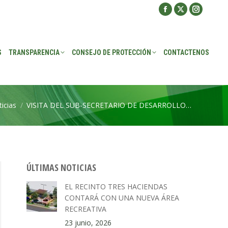
Facebook
X
Instagra
ROTECCIÓN
CONTACTENOS
page
page
page
opens
opens
opens
S
TRANSPARENCIA
CONSEJO DE PROTECCIÓN
CONTACTENOS
in
in
in
new
new
new
window
window
window
icias
VISITA DEL SUB-SECRETARIO DE DESARROLLO…
ÚLTIMAS NOTICIAS
EL RECINTO TRES HACIENDAS
CONTARÁ CON UNA NUEVA ÁREA
RECREATIVA
23 junio, 2026