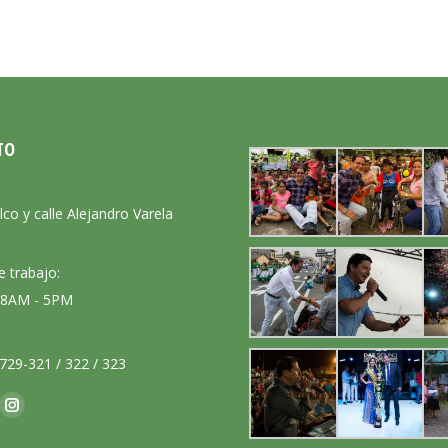
TO
:
lco y calle Alejandro Varela
e trabajo:
: 8AM - 5PM
729-321 / 322 / 323
nos en:
ok
Instagram
ge
page