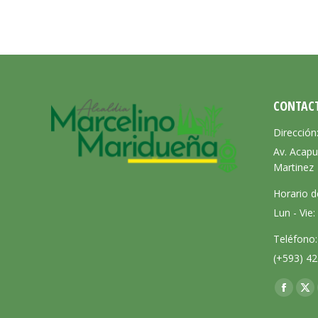
CONTAC
Dirección
Av. Acapu
Martinez
Horario d
Lun - Vie
Teléfono:
(+593) 42
Encuéntra
Facebo
X
page
pa