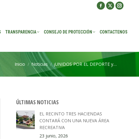
Facebook
X
Instagra
ROTECCIÓN
CONTACTENOS
page
page
page
opens
opens
opens
S
TRANSPARENCIA
CONSEJO DE PROTECCIÓN
CONTACTENOS
in
in
in
new
new
new
window
window
window
Inicio
Noticias
¡UNIDOS POR EL DEPORTE y…
Estás aquí:
ÚLTIMAS NOTICIAS
EL RECINTO TRES HACIENDAS
CONTARÁ CON UNA NUEVA ÁREA
RECREATIVA
23 junio, 2026