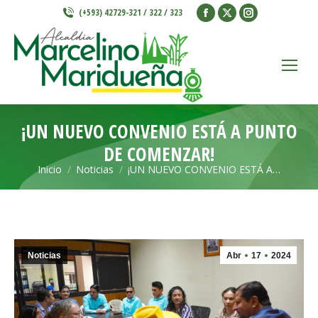
Facebook
X
Instagram
(+593) 42729-321 / 322 / 323
page
page
page
opens
opens
opens
in
in
in
new
new
new
window
window
window
¡UN NUEVO CONVENIO ESTÁ A PUNTO
DE COMENZAR!
Inicio
Noticias
¡UN NUEVO CONVENIO ESTÁ A…
Estás aquí:
Noticias
Abr
17
2024