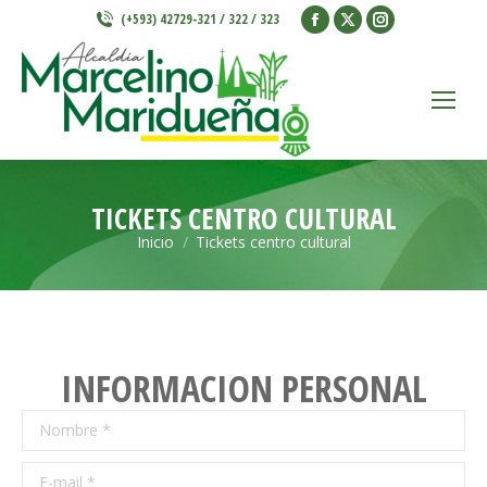
Facebook
X
Instagram
(+593) 42729-321 / 322 / 323
page
page
page
opens
opens
opens
in
in
in
new
new
new
window
window
window
TICKETS CENTRO CULTURAL
Inicio
Tickets centro cultural
Estás aquí:
INFORMACION PERSONAL
Nombre *
E-mail *