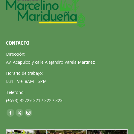
CONTACTO
Dirección:
Av. Acapulco y calle Alejandro Varela Martinez
Horario de trabajo:
Lun - Vie: 8AM - 5PM
Teléfono:
(+593) 42729-321 / 322 / 323
Encuéntranos en:
Facebook
X
Instagram
page
page
page
opens
opens
opens