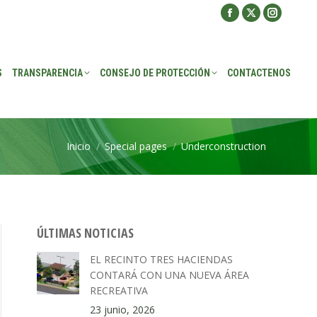
Facebook
X
Instagra
ROTECCIÓN
CONTACTENOS
page
page
page
opens
opens
opens
S
TRANSPARENCIA
CONSEJO DE PROTECCIÓN
CONTACTENOS
in
in
in
new
new
new
window
window
window
Inicio
Special pages
Underconstruction
Estás aquí:
ÚLTIMAS NOTICIAS
EL RECINTO TRES HACIENDAS
CONTARÁ CON UNA NUEVA ÁREA
RECREATIVA
23 junio, 2026