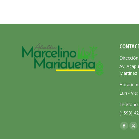
CONTAC
Dirección
Av. Acapu
Martinez
Horario d
Lun - Vie
Teléfono:
(+593) 42
Encuéntra
Facebo
X
page
pa