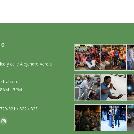
TO
:
lco y calle Alejandro Varela
e trabajo:
: 8AM - 5PM
729-321 / 322 / 323
nos en:
ok
Instagram
ge
page