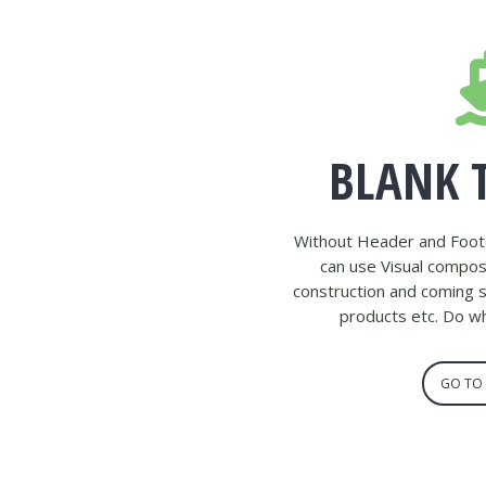
BLANK 
Without Header and Foote
can use Visual compose
construction and coming 
products etc. Do w
GO TO