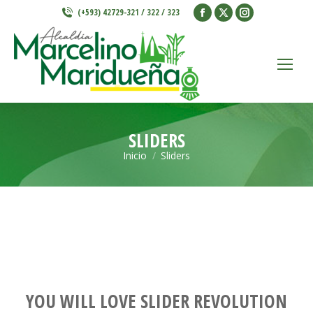
Facebook
X
Instagram
(+593) 42729-321 / 322 / 323
page
page
page
opens
opens
opens
in
in
in
new
new
new
window
window
window
SLIDERS
Inicio
Sliders
Estás aquí:
YOU WILL LOVE SLIDER REVOLUTION