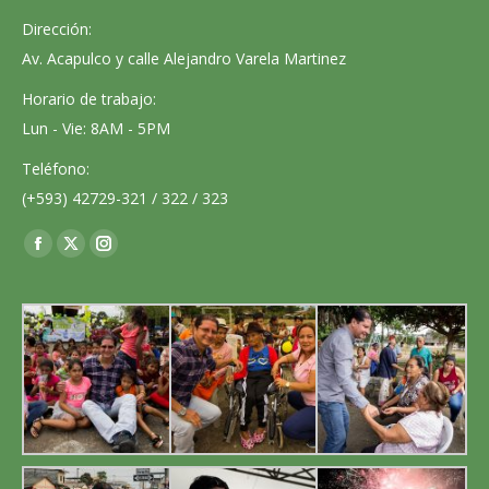
Dirección:
Av. Acapulco y calle Alejandro Varela Martinez
Horario de trabajo:
Lun - Vie: 8AM - 5PM
Teléfono:
(+593) 42729-321 / 322 / 323
Encuéntranos en:
Facebook
X
Instagram
page
page
page
opens
opens
opens
in
in
in
new
new
new
window
window
window