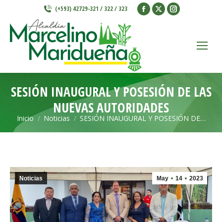
Facebook
X
Instagram
(+593) 42729-321 / 322 / 323
page
page
page
opens
opens
opens
in
in
in
new
new
new
window
window
window
SESIÓN INAUGURAL Y POSESIÓN DE LAS
NUEVAS AUTORIDADES
Inicio
Noticias
SESIÓN INAUGURAL Y POSESIÓN DE…
Estás aquí:
Noticias
May
14
2023