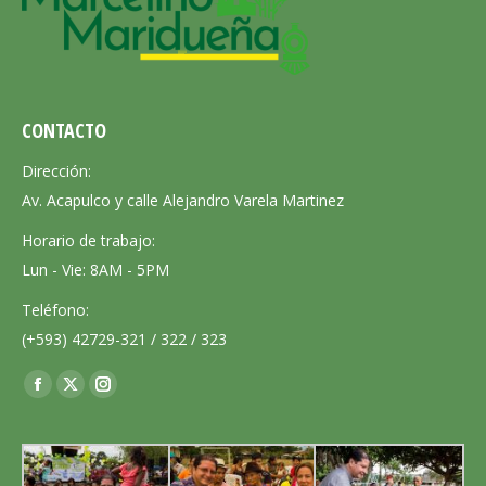
CONTACTO
Dirección:
Av. Acapulco y calle Alejandro Varela Martinez
Horario de trabajo:
Lun - Vie: 8AM - 5PM
Teléfono:
(+593) 42729-321 / 322 / 323
Encuéntranos en:
Facebook
X
Instagram
page
page
page
opens
opens
opens
in
in
in