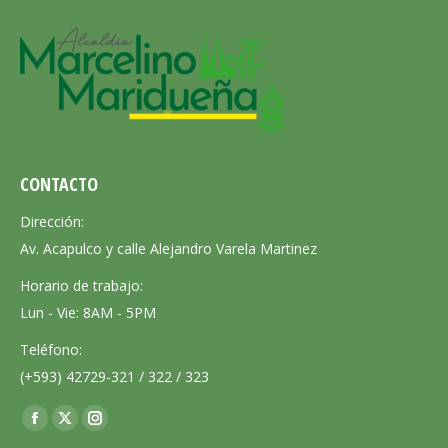
CONTACTO
Dirección:
Av. Acapulco y calle Alejandro Varela Martinez
Horario de trabajo:
Lun - Vie: 8AM - 5PM
Teléfono:
(+593) 42729-321 / 322 / 323
Encuéntranos en:
Facebook
X
Instagram