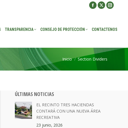
Facebook
X
Instagra
ROTECCIÓN
CONTACTENOS
page
page
page
opens
opens
opens
S
TRANSPARENCIA
CONSEJO DE PROTECCIÓN
CONTACTENOS
in
in
in
new
new
new
window
window
window
Inicio
Section Dividers
Estás aquí:
ÚLTIMAS NOTICIAS
EL RECINTO TRES HACIENDAS
CONTARÁ CON UNA NUEVA ÁREA
RECREATIVA
23 junio, 2026