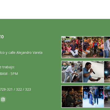
TO
:
lco y calle Alejandro Varela
e trabajo:
: 8AM - 5PM
729-321 / 322 / 323
nos en:
ok
Instagram
ge
page