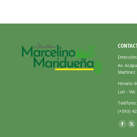
CONTAC
Dirección
Av. Acapu
Martinez
Horario d
Lun - Vie
Teléfono:
(+593) 42
Encuéntra
Facebo
X
page
pa