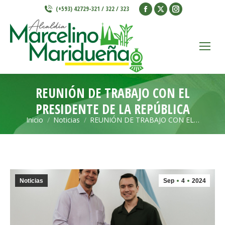
Facebook
X
Instagram
(+593) 42729-321 / 322 / 323
page
page
page
opens
opens
opens
in
in
in
new
new
new
window
window
window
REUNIÓN DE TRABAJO CON EL
PRESIDENTE DE LA REPÚBLICA
Inicio
Noticias
REUNIÓN DE TRABAJO CON EL…
Estás aquí:
Noticias
Sep
4
2024