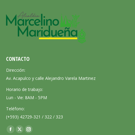
CONTACTO
Dirección:
Av. Acapulco y calle Alejandro Varela Martinez
Horario de trabajo:
Lun - Vie: 8AM - 5PM
Teléfono:
(+593) 42729-321 / 322 / 323
Encuéntranos en:
Facebook
X
Instagram