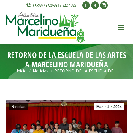
Facebook
X
Instagram
(+593) 42729-321 / 322 / 323
page
page
page
opens
opens
opens
in
in
in
new
new
new
window
window
window
RETORNO DE LA ESCUELA DE LAS ARTES
A MARCELINO MARIDUEÑA
Inicio
Noticias
RETORNO DE LA ESCUELA DE…
Estás aquí:
Noticias
Mar
1
2024