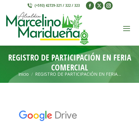
Facebook
X
Instagram
(+593) 42729-321 / 322 / 323
page
page
page
opens
opens
opens
in
in
in
new
new
new
window
window
window
REGISTRO DE PARTICIPACIÓN EN FERIA
COMERCIAL
Inicio
REGISTRO DE PARTICIPACIÓN EN FERIA…
Estás aquí: