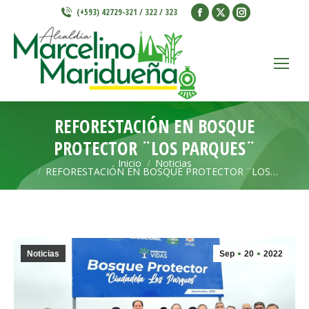
Facebook
X
Instagram
(+593) 42729-321 / 322 / 323
page
page
page
opens
opens
opens
in
in
in
new
new
new
window
window
window
REFORESTACIÓN EN BOSQUE
PROTECTOR ¨LOS PARQUES¨
Inicio
Noticias
Estás aquí:
REFORESTACIÓN EN BOSQUE PROTECTOR ¨LOS…
Noticias
Sep
20
2022