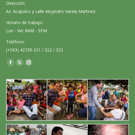
Dirección:
Av. Acapulco y calle Alejandro Varela Martinez
Horario de trabajo:
Lun - Vie: 8AM - 5PM
Teléfono:
(+593) 42729-321 / 322 / 323
Encuéntranos en:
Facebook
X
Instagram
page
page
page
opens
opens
opens
in
in
in
new
new
new
window
window
window