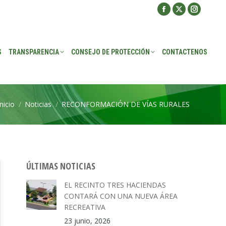
Facebook
X
Instagra
ROTECCIÓN
CONTACTENOS
page
page
page
opens
opens
opens
S
TRANSPARENCIA
CONSEJO DE PROTECCIÓN
CONTACTENOS
in
in
in
new
new
new
window
window
window
Inicio
Noticias
RECONFORMACIÓN DE VÍAS RURALES
Estás aquí:
ÚLTIMAS NOTICIAS
EL RECINTO TRES HACIENDAS
CONTARÁ CON UNA NUEVA ÁREA
RECREATIVA
23 junio, 2026