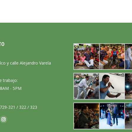
TO
:
lco y calle Alejandro Varela
e trabajo:
: 8AM - 5PM
729-321 / 322 / 323
nos en:
ok
Instagram
ge
page