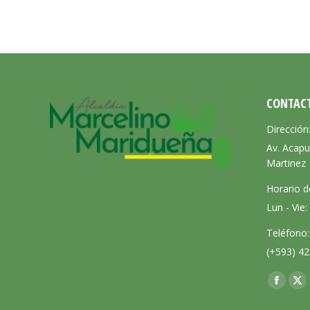
CONTAC
Dirección
Av. Acapu
Martinez
Horario d
Lun - Vie
Teléfono:
(+593) 42
Encuéntra
Facebo
X
page
pa