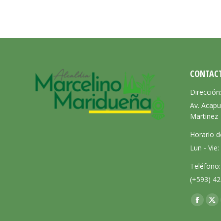
CONTAC
Dirección
Av. Acapu
Martinez
Horario d
Lun - Vie
Teléfono:
(+593) 42
Encuéntra
Facebo
X
page
pa