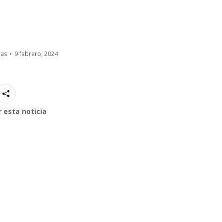
ias
9 febrero, 2024
 esta noticia