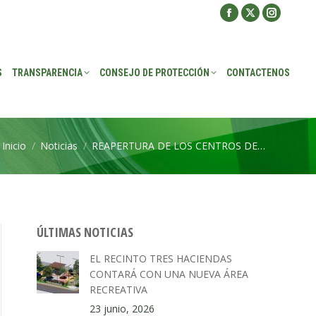
Facebook
X
Instagra
ROTECCIÓN
CONTACTENOS
page
page
page
opens
opens
opens
S
TRANSPARENCIA
CONSEJO DE PROTECCIÓN
CONTACTENOS
in
in
in
new
new
new
window
window
window
Inicio
Noticias
REAPERTURA DE LOS CENTROS DE…
Estás aquí:
ÚLTIMAS NOTICIAS
EL RECINTO TRES HACIENDAS
CONTARÁ CON UNA NUEVA ÁREA
RECREATIVA
23 junio, 2026