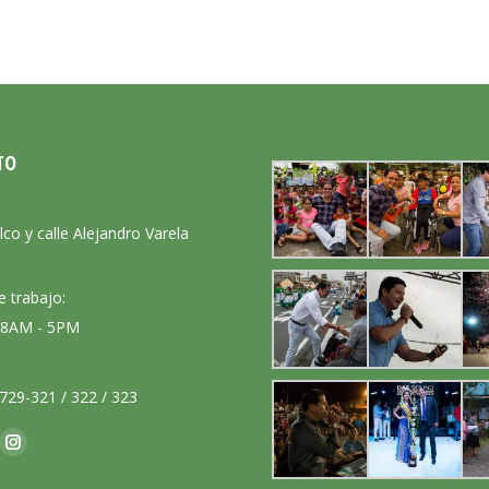
TO
:
lco y calle Alejandro Varela
e trabajo:
: 8AM - 5PM
729-321 / 322 / 323
nos en:
ok
Instagram
ge
page