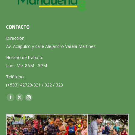
CONTACTO
Dirección:
Av. Acapulco y calle Alejandro Varela Martinez
Horario de trabajo:
Lun - Vie: 8AM - 5PM
Teléfono:
(+593) 42729-321 / 322 / 323
Encuéntranos en:
Facebook
X
Instagram
page
page
page
opens
opens
opens
in
in
in
new
new
new