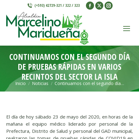
Facebook
X
Instagram
(+593) 42729-321 / 322 / 323
page
page
page
opens
opens
opens
in
in
in
new
new
new
window
window
window
CONTINUAMOS CON EL SEGUNDO DÍA
DE PRUEBAS RÁPIDAS EN VARIOS
RECINTOS DEL SECTOR LA ISLA
Inicio
Noticias
Continuamos con el segundo día…
Estás aquí:
El día de hoy sábado 23 de mayo del 2020, en horas de la
mañana el equipo médico liderado por personal de la
Prefectura, Distrito de Salud y personal del GAD municipal,
realizaron las tomas de pruebas rápidas de COVID19 en