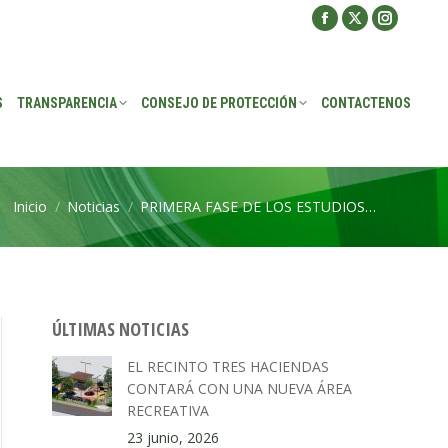
Facebook
X
Instagra
ROTECCIÓN
CONTACTENOS
page
page
page
opens
opens
opens
S
TRANSPARENCIA
CONSEJO DE PROTECCIÓN
CONTACTENOS
in
in
in
new
new
new
window
window
window
Inicio
Noticias
PRIMERA FASE DE LOS ESTUDIOS…
Estás aquí:
ÚLTIMAS NOTICIAS
EL RECINTO TRES HACIENDAS
CONTARÁ CON UNA NUEVA ÁREA
RECREATIVA
23 junio, 2026