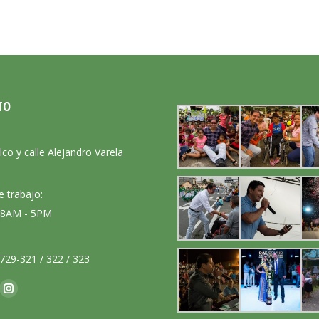
TO
:
lco y calle Alejandro Varela
e trabajo:
: 8AM - 5PM
729-321 / 322 / 323
nos en:
ok
Instagram
ge
page