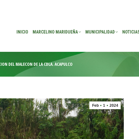
EÑA
MUNICIPALIDAD
NOTICIAS
TRANSPARENCIA
CONSEJO DE P
INICIO
MARCELINO MARIDUEÑA
MUNICIPALIDAD
NOTICIA
CIÓN DEL MALECÓN DE LA CDLA. ACAPULCO
Feb
1
2024