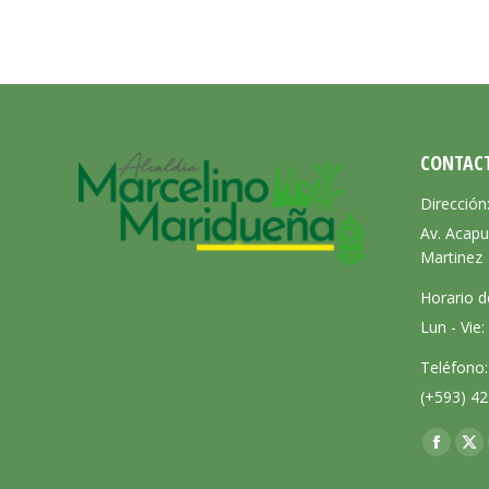
CONTAC
Dirección
Av. Acapu
Martinez
Horario d
Lun - Vie
Teléfono:
(+593) 42
Encuéntra
Facebo
X
page
pa