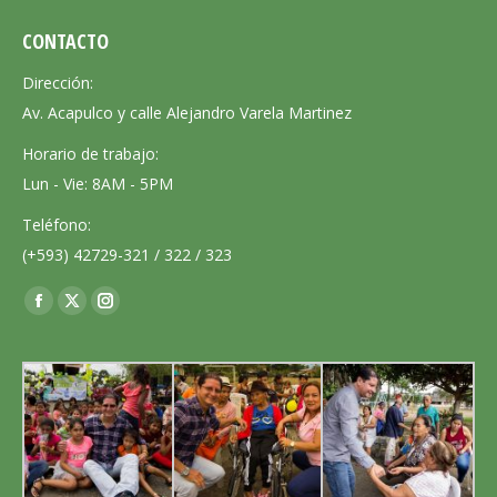
CONTACTO
Dirección:
Av. Acapulco y calle Alejandro Varela Martinez
Horario de trabajo:
Lun - Vie: 8AM - 5PM
Teléfono:
(+593) 42729-321 / 322 / 323
Encuéntranos en:
Facebook
X
Instagram
page
page
page
opens
opens
opens
in
in
in
new
new
new
window
window
window